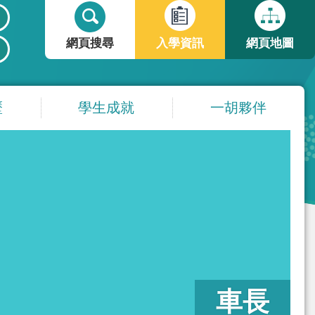
搜
搜
尋
尋
網頁搜尋
入學資訊
網頁地圖
表
單
歷
學生成就
一胡夥伴
車長