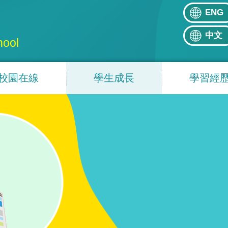
ENG
中文
hool
校園在線
學生成長
學習經