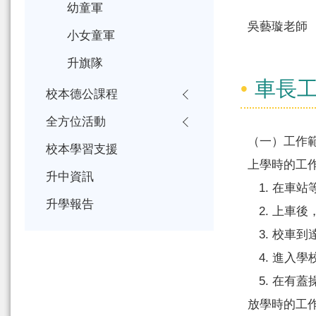
幼童軍
吳藝璇老師
小女童軍
升旗隊
車長
校本德公課程
全方位活動
（一）工作
校本學習支援
上學時的工
升中資訊
在車站
升學報告
上車後
校車到
進入學
在有蓋
放學時的工