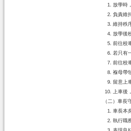
放學時
負責維
維持秩
放學後
前往校
若只有
前往校
褓母帶
留意上
上車後
（二）車長
車長本
執行職
表現良