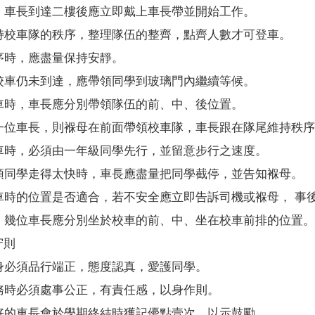
，車長到達二樓後應立即戴上車長帶並開始工作。
持校車隊的秩序，整理隊伍的整齊，點齊人數才可登車。
序時，應盡量保持安靜。
校車仍未到達，應帶領同學到玻璃門內繼續等候。
車時，車長應分別帶領隊伍的前、中、後位置。
一位車長，則褓母在前面帶領校車隊，車長跟在隊尾維持秩序
車時，必須由一年級同學先行，並留意步行之速度。
領同學走得太快時，車長應盡量把同學截停，並告知褓母。
車時的位置是否適合，若不安全應立即告訴司機或褓母， 事
，幾位車長應分別坐於校車的前、中、坐在校車前排的位置。
守則
身必須品行端正，態度認真，愛護同學。
務時必須處事公正，有責任感，以身作則。
好的車長會於學期終結時獲記優點壹次，以示鼓勵。