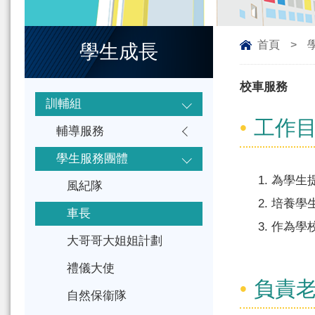
首頁
>
學生成長
校車服務
訓輔組
工作
輔導服務
學生服務團體
為學生
風紀隊
培養學
車長
作為學
大哥哥大姐姐計劃
禮儀大使
負責
自然保衞隊