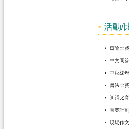
活動/
辯論比
中文問
中秋綵
書法比
朗誦比
菁英計
現場作