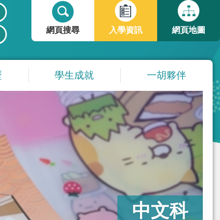
搜
搜
尋
尋
網頁搜尋
入學資訊
網頁地圖
表
單
歷
學生成就
一胡夥伴
中文科