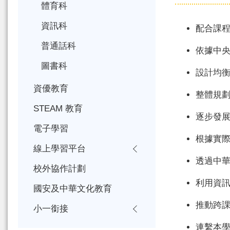
體育科
資訊科
配合課
普通話科
依據中
圖書科
設計均
資優教育
整體規
STEAM 教育
逐步發
電子學習
根據實
線上學習平台
透過中
校外協作計劃
利用資
國安及中華文化教育
推動跨
小一銜接
連繫本