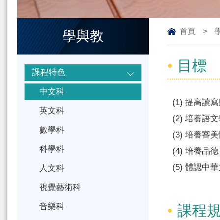
首頁
>
學與教
目標
課程特色
中文科
(1)
提高讀寫
英文科
(2)
培養語文
數學科
(3)
培養審美
科學科
(4)
培養品德
(5)
體認中華
人文科
視覺藝術科
音樂科
課程