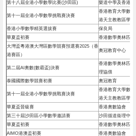
第十八屆全港小學數學比賽(沙田區)
樂道中學及香港理
香港教育大學數學
第十一屆全港小學數學挑戰賽決賽
港天主教教區學校聯
香港小學數學精英選拔賽
保良局
華夏盃初賽
香港數學奧林匹克
大灣盃粵港澳大灣區數學競賽預選賽2025（香
奧冠教育中心
港賽區）
香港數學奧林匹克協
第二屆AI奧數(數霸盃)決賽
理協偎
泰國國際數學競賽初賽
奧冠教育
香港教育大學數學
第十一屆全港小學數學挑戰賽決賽
港天主教教區學校聯
華夏盃晉級賽
香港奧數協會
第三十屆沙田區小學數學邀請賽
沙田循道衞理中學
華夏盃初賽
香港數學奧林匹克
AIMO港澳盃初賽
香港奧數協會