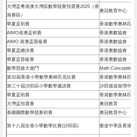
大灣盃粵港澳大灣區數學競賽預選賽2025（香
奧冠教育中心
港賽區）
華夏盃初賽
香港數學奧林匹克
AIMO港澳盃初賽
香港奧數協會
AIMO 港澳盃晉級賽
香港奧數協會
華夏盃總決賽
香港奧數協會
華夏盃晉級賽
香港奧數協會
數學思維大激鬥
Math Conceptition
第32屆香港小學數學奧林匹克比賽
香港數學奧林匹克
第三十屆沙田區小學數學邀請賽
沙田循道衞理中學
華夏盃初賽
香港數學奧林匹克
大灣盃預選賽
奧冠教育
泰國國際數學競賽初賽
奧冠教育中心
第十八屆全港小學數學比賽(沙田區)
樂道中學及香港理