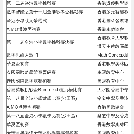
第十二屆香港數學挑戰賽
香港資優數學協會
數學智能之第十一屆全港數學盃挑戰賽
香港多元智能教育
全港學界狀元爭霸戰
香港創科發展培育
AIMO港澳盃初賽
香港奧數協會
香港教育大學數學
第十一屆全港小學數學挑戰賽決賽
港天主教教區學校聯
數學思維大激鬥
Math Conceptition
華夏盃初賽
香港數學奧林匹克
泰國國際數學競賽晉級賽
奧冠教育中心
泰國國際數學競賽初賽
奧冠教育中心
香島英數挑戰盃Rummikub魔力橋比賽
天水圍香島中學
第十八屆全港小學數學比賽(沙田區)
樂道中學及香港理
AIMO港澳盃初賽
香港奧數協會
第十八屆全港小學數學比賽(沙田區)
樂道中學及香港理
華夏盃初賽
香港數學奧林匹克
大灣盃粵港澳大灣區數學競賽選拔賽
奧冠教育中心