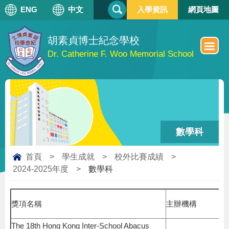
搜
ENG
中文
入學資訊
網頁地圖
搜
尋
尋
表
單
胡素貞博士紀念學校
Dr. Catherine F. Woo Memorial School
數學科
首頁
>
學生成就
>
校外比賽成績
>
2024-2025年度
>
數學科
獎項名稱
主辦機構
The 18th Hong Kong Inter-School Abacus