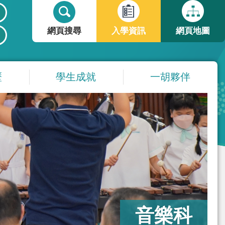
搜
搜
尋
尋
網頁搜尋
入學資訊
網頁地圖
表
單
歷
學生成就
一胡夥伴
音樂科