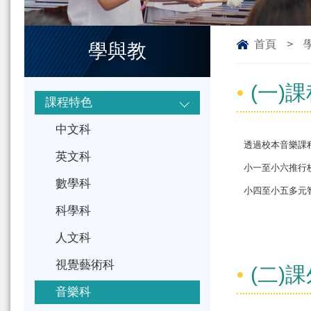
首頁
>
學與教
(一)
課程特色
中文科
透過校本音樂課
英文科
小一至小六推行
數學科
小四至小五多元
科學科
人文科
視覺藝術科
(二)
音樂科