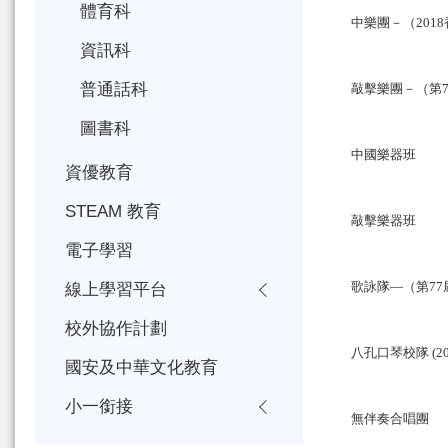
體育科
中樂團－（2018
資訊科
普通話科
敲擊樂團－（第7
圖書科
中國樂器班
資優教育
STEAM 教育
敲擊樂器班
電子學習
歌詠隊—（第77
線上學習平台
校外協作計劃
八孔口琴校隊 (
國安及中華文化教育
小一銜接
無伴奏合唱團