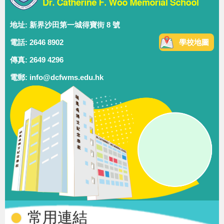
地址: 新界沙田第一城得寶街 8 號
電話: 2646 8902
學校地圖
傳真: 2649 4296
電郵: info@dcfwms.edu.hk
常用連結