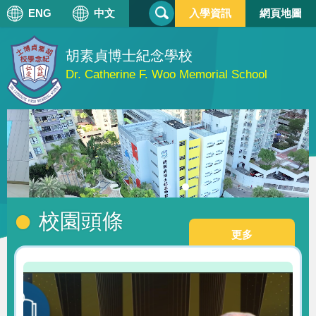
搜
ENG
中文
入學資訊
網頁地圖
搜
尋
尋
表
單
胡素貞博士紀念學校
Dr. Catherine F. Woo Memorial School
校園頭條
更多