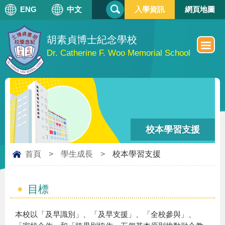
搜
ENG
中文
入學資訊
網頁地圖
搜
尋
尋
表
單
胡素貞博士紀念學校
Dr. Catherine F. Woo Memorial School
校本學習支援
首頁
>
學生成長
>
校本學習支援
目標
本校以「及早識別」、「及早支援」、「全校參與」、