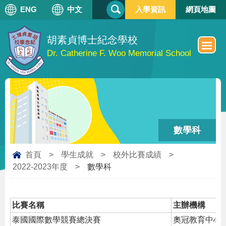
搜
ENG
中文
入學資訊
網頁地圖
搜
尋
尋
表
單
胡素貞博士紀念學校
Dr. Catherine F. Woo Memorial School
數學科
首頁
>
學生成就
>
校外比賽成績
>
2022-2023年度
>
數學科
比賽名稱
主辦機構
泰國國際數學競賽總決賽
奧冠教育中心