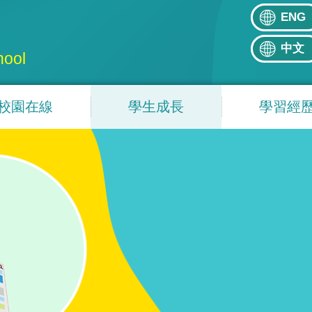
ENG
中文
hool
校園在線
學生成長
學習經