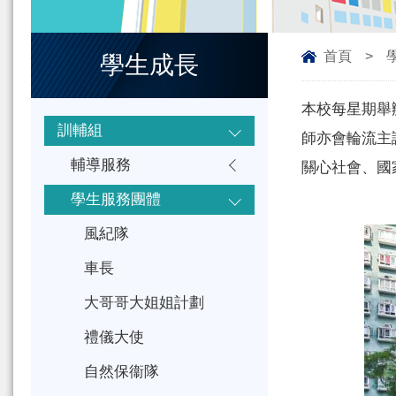
首頁
>
學生成長
本校每星期舉
訓輔組
師亦會輪流主
輔導服務
關心社會、國
學生服務團體
風紀隊
車長
大哥哥大姐姐計劃
禮儀大使
自然保衞隊