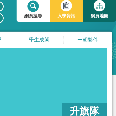
搜
搜
尋
尋
網頁搜尋
入學資訊
網頁地圖
表
單
歷
學生成就
一胡夥伴
升旗隊