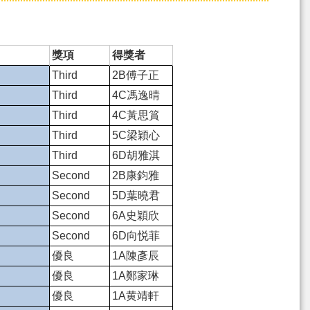
獎項
得獎者
Third
2B傅子正
Third
4C馮逸晴
Third
4C黃思篔
Third
5C梁穎心
Third
6D胡雅淇
Second
2B康鈞雅
Second
5D葉曉君
Second
6A史穎欣
Second
6D向悦菲
優良
1A陳彥辰
優良
1A鄭家琳
優良
1A黄靖軒