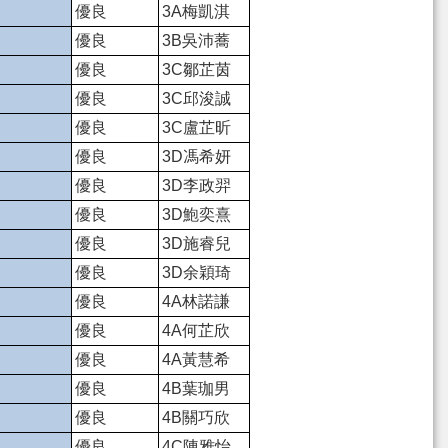
優良
3A梅凱淇
優良
3B吳沛蕎
優良
3C鄒芷茵
優良
3C邱浚誠
優良
3C盧芷昕
優良
3D馮希妍
優良
3D李政羿
優良
3D鮑奕熹
優良
3D施睿兒
優良
3D余穎琦
優良
4A林諾謙
優良
4A何芷欣
優良
4A黃慧希
優良
4B葉珈男
優良
4B關巧欣
優良
4C陳雅怡