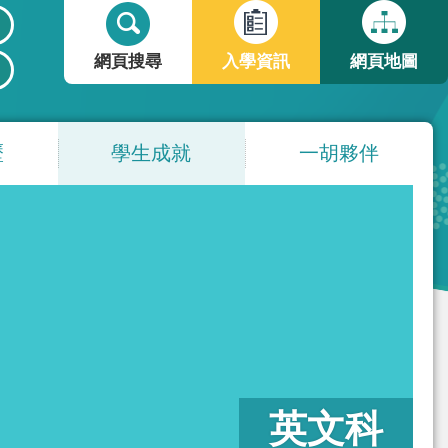
搜
搜
尋
尋
網頁搜尋
入學資訊
網頁地圖
表
單
歷
學生成就
一胡夥伴
英文科