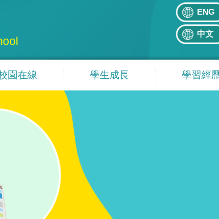
ENG
中文
hool
校園在線
學生成長
學習經