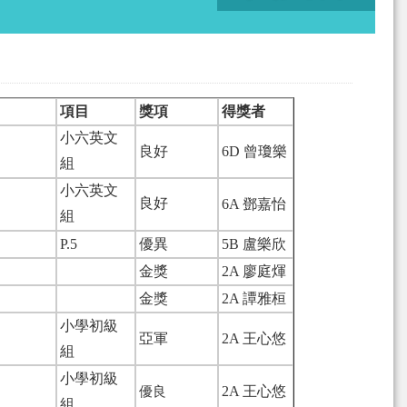
項目
獎項
得獎者
小六英文
良好
6D 曾瓊樂
組
小六英文
6A 鄧嘉怡
良好
組
P.5
優異
5B 盧樂欣
金獎
2A 廖庭煇
金獎
2A 譚雅桓
小學初級
亞軍
2A 王心悠
組
小學初級
2A 王心悠
優良
組