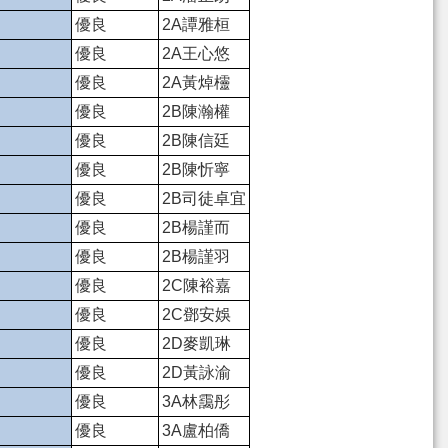
優良
2A譚雅桓
優良
2A王心悠
優良
2A黃焯欞
優良
2B陳瀚權
優良
2B陳信廷
優良
2B陳忻寧
優良
2B司徒卓宜
優良
2B楊謹而
優良
2B楊謹羽
優良
2C陳裕嘉
優良
2C鄧安娛
優良
2D麥凱琳
優良
2D黃詠渝
優良
3A林靄彤
優良
3A盧柏僑