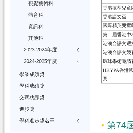
視覺藝術科
香港拔萃兒童
體育科
香港語文盃
國際精英兒童
資訊科
第二屆香港中
其他科
港澳台語文選
2023-2024年度
港澳台語文競
2024-2025年度
環球學術邀請
HKYPA香
學業成績獎
賽
學科成績獎
交齊功課獎
進步獎
學科進步獎名單
第74