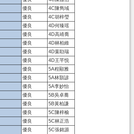
優良
4C陳雋域
優良
4C胡梓瑩
優良
4D何臻瑶
優良
4D高靖喬
優良
4D林柏維
優良
4D葉劻瑞
優良
4D王芊悦
優良
5A程顯雅
優良
5A林顥諺
優良
5A李妙怡
優良
5B吳卓蕎
優良
5B黃柏謙
優良
5C陳梓榆
優良
5C林正浩
優良
5C張銘源