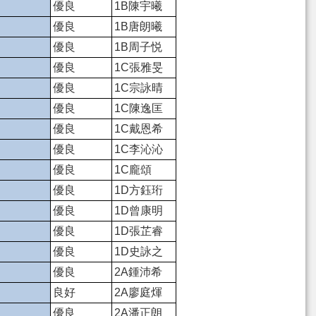
優良
1B陳宇曦
優良
1B唐朗曦
優良
1B周子悦
優良
1C張雅旻
優良
1C宗詠晴
優良
1C陳逸匡
優良
1C戴恩希
優良
1C李沁沁
優良
1C龐頌
優良
1D方鈺珩
優良
1D曾康明
優良
1D張芷睿
優良
1D史詠之
優良
2A鍾沛希
良好
2A廖庭煇
優良
2A潘正朗