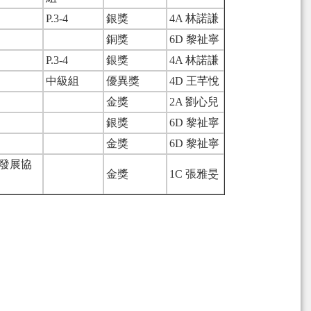
P.3-4
銀獎
4A 林諾謙
銅獎
6D 黎祉寧
P.3-4
銀獎
4A 林諾謙
中級組
優異獎
4D 王芊悅
金獎
2A 劉心兒
銀獎
6D 黎祉寧
金獎
6D 黎祉寧
流發展協
金獎
1C 張雅旻