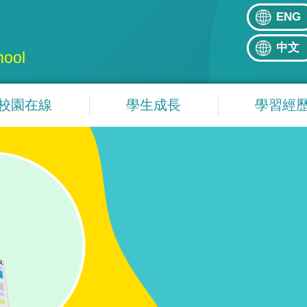
ENG
中文
hool
校園在線
學生成長
學習經