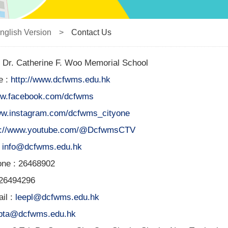
nglish Version
>
Contact Us
 Dr. Catherine F. Woo Memorial School
e :
http://www.dcfwms.edu.hk
w.facebook.com/dcfwms
w.instagram.com/dcfwms_cityone
s://www.youtube.com/@DcfwmsCTV
:
info@dcfwms.edu.hk
hone : 26468902
 26494296
il :
leepl@dcfwms.edu.hk
pta@dcfwms.edu.hk