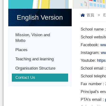
首頁
>
E
English Version
School name :
Mission, Vision and
School websit
Motto
Facebook:
ww
Places
Instagram:
ww
Teaching and learning
Youtube:
http
Organisation Structure
School email 
School telep
Contact Us
Fax number :
Principal's ema
PTA's email :