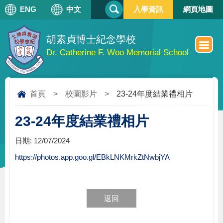
搜
ENG
中文
入學資訊
網頁地圖
搜
尋
尋
表
單
胡素貞博士紀念學校
Dr. Catherine F. Woo Memorial School
首頁
>
校園影片
>
23-24年度結業禮相片
23-24年度結業禮相片
日期:
12/07/2024
https://photos.app.goo.gl/EBkLNKMrkZtNwbjYA
返回